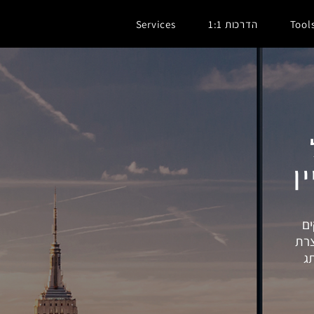
Tool
הדרכות 1:1
Services
ן
ים
צרת
ג