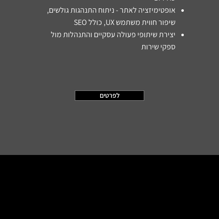
אופטימיזציה לאתר - ניתוח התנהגות גולשים,
שיפור חווית משתמש UX, כולל SEO
​יצירת שיתופי פעולה עסקיים והתנהלות מול
ספקי שירות
לפרטים