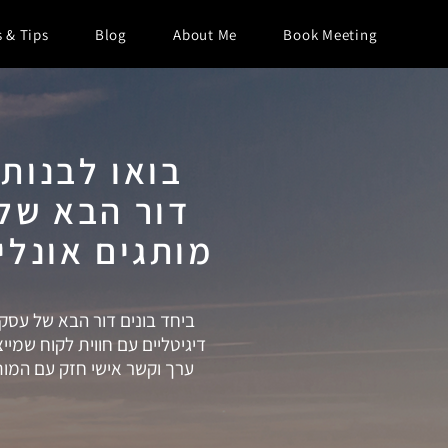
s & Tips
Blog
About Me
Book Meeting
בואו לבנות
דור הבא של
מותגים אונליי
ביחד בונים דור הבא של עסק
דיגיטליים עם חווית לקוח שמיי
ערך וקשר אישי חזק עם המות
לתיאום פגישה