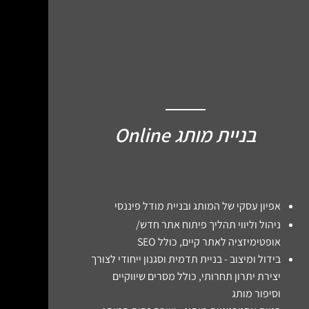
01
בניית מותג Online
אפיון עסקי של המותג ובניית מודל פיננסי
ניהול וליווי תהליך פיתוח אתר חדש/
אופטימיזציה לאתר קיים, כולל SEO
בידול ומיצוב - בניית תדמית וסגנון ייחודי לצורך
יצירת יתרון תחרותי, כולל מסרים שיווקיים
וסיפור מותג