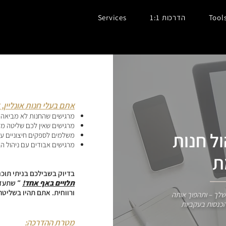
Tool
הדרכות 1:1
Services
אתם בעלי חנות אונליין
מרגישים שהחנות לא מביאה 
מרגישים שאין לכם שליטה מ
ל חנות
משלמים לספקים חיצוניים על 
מרגישים אבודים עם ניהול הא
בדיוק בשבילכם בניתי תוכ
תלויים באף אחד!
״
ש
תעזו
ורווחית. אתם תהיו בשליטה
שלך – ותהפוך אותה
הכנסות בעקביות
מטרת ההדרכה: