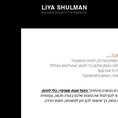
LIYA SHULMAN
Business Growth In The Digital Era
, אבל…
מספיק מכירות, למרות ההשקעה?
לאה בעסק שלכם, כדי להפוך אותו למותג מצליח?
כל שינוי קטן?
תר, השיווק והלוגיסטיקה?
נית הכשרה מיוחדת
״
ניהול חנות שופיפיי: בלי להיות
ר לכם לנהל את החנות שלכם בצורה חכמה, עצמאית
 ונחת, כך שישאר לכם זמן למשפחה, חופש ויצירה.