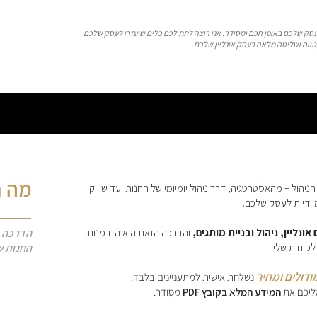
עסק שלכם באופן חכם ומסודר. אני רוצה לתת לכם כלים שיעזרו לעסק שלכם
 טווח ושליטה מלאה בעסק אונליין שלכם.
מה ת
ניהול – מהאסטרטגיה, דרך ניהול יומיומי של החנות ועד שיווק
יידיות לעסק שלכם.
 אונליין, ניהול ובניית מותגים,
והדרכה הזאת היא הזדמנות
הדרכה א
לקוחות שלי.
החנות ש
ודולים ומחיר
נשלחת אישית למתעניינים בלבד.
אליכם את
המידע המלא בקובץ PDF
מסודר.