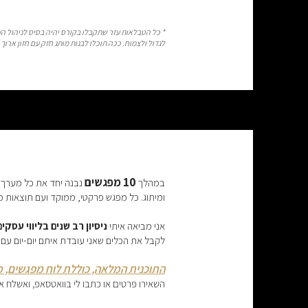
* כל הטבלאות עזר שתקבלו בקורס יהיה בסיס לניהול ה
לגדול ולצמוח. ככה תוכלו לבנות מותג חזק עם חזון ארוך
10 מפגשים
במהלך
נבנה יחד את כל מערך ה
ומיתוג. כל מפגש פרקטי, ממוקד ועם תוצאות מ
אני מביאה איתי
ניסיון רב שנים בליווי עסקים
לקבל את הכלים שאני עובדת איתם יום-יום עם 
התוכנית המלאה, כוללת לוח מפגשים, מ
השאירו פרטים או כתבו לי בוואטסאפ, ואשלח 