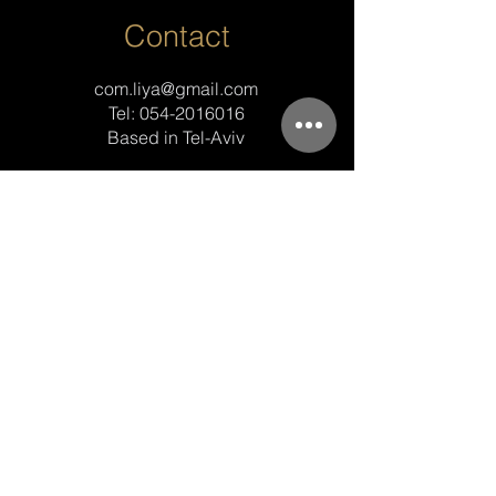
Contact
com.liya@gmail.com
Tel:
054-2016016
Based in Tel-Aviv
Book an Appointment
מותג מנצח מתחיל בחזון - והופך למציאות
עם אסטרטגיה עסקית מדויקת, תכנית
עבודה מסודרת,
ניהול מכם ויצירתיות.
בואו לבנות יחד את דור הבא של מותגים
אונליין ולייצר שיתופי פעולה שיעזרו לעסק
שלכם לצמוח ולהצליח.