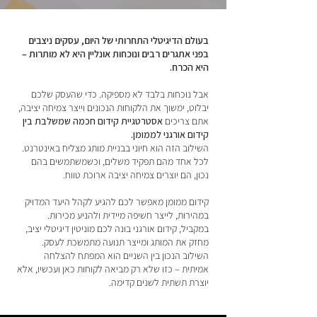
בעולם הדיגיטלי התחרותי של היום, עסקים ניצבים
בפני אתגרים רבים ונוכחות אונליין היא לא מותרות –
היא הכרח.
אבל נוכחות בלבד לא מספיקה. כדי שהעסק שלכם
יבלוט, ימשוך את הלקוחות הנכונים וייצר צמיחה יציבה,
אתם צריכים
אסטרטגיית קידום חכמה שמשלבת בין
קידום אורגני לממומן.
השילוב הזה הוא חיוני בבניית מותג מצליח באינטרנט.
לכל אחד מהם תפקיד משלים, וכשמשתמשים בהם
נכון, הם יוצרים צמיחה יציבה ארוכת טווח.
קידום ממומן מאפשר לכם להגיע לקהל היעד המדויק
במהירות, לייצר חשיפה מיידית ולהניע מכירות.
במקביל, קידום אורגני בונה לכם מוניטין דיגיטלי יציב,
מחזק את המותג ומייצר תנועה מתמשכת לעסק.
השילוב הנכון בין השניים הוא המפתח להצלחה
אמיתית – כזו שלא רק מביאה לקוחות כאן ועכשיו, אלא
יוצרת תשתית לשנים קדימה.