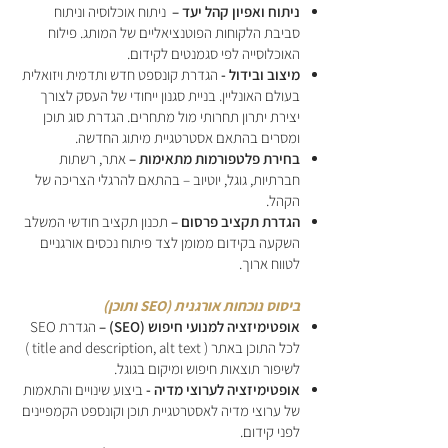
ניתוח ואפיון קהל יעד –
ניתוח אוכלוסיה וניתוח
סביבת הלקוחות הפוטנציאליים של המותג. פילוח
האוכלוסייה לפי סגמנטים לקידום.
מיצוב ובידול -
הגדרת קונספט חדש ותדמית ויזואלית
בעולם האונליין. בניית סגנון ייחודי של העסק לצורך
יצירת יתרון תחרותי מול מתחרים. הגדרת סוג תוכן
ומסרים בהתאם אסטרטגיית מיתוג החדשה.
בחירת פלטפורמות מתאימות –
אתר, רשתות
חברתיות, גוגל, יוטיוב – בהתאם להרגלי הצריכה של
הקהל.
הגדרת תקציב פרסום –
תכנון תקציב חודשי המשלב
השקעה בקידום ממומן לצד פיתוח נכסים אורגניים
לטווח ארוך.
ביסוס נוכחות אורגנית (SEO ותוכן)
אופטימיזציה למנועי חיפוש (SEO) –
הגדרת SEO
לכל התוכן באתר ( title and description, alt text )
לשיפור תוצאות חיפוש ומיקום בגוגל.
אופטימיזציה לערוצי מדיה -
ביצוע שינויים והתאמות
של ערוצי מדיה לאסטרטגיית תוכן וקונספט הקמפיינים
לפני קידום.