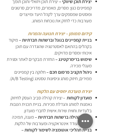
יצירת תוכן שיווקי –
יצירת תוכן ויזואלי ותוכן תומך
קמפיינים כגון: מסרים, מאמרים, מדריכים, סרטונים
ופוסטים שמספקים ערך לקהל היעד ומייצרים
מעורבות כדי לחזק את נוכחות המותג.
קידום ממומן – יצירת תנועה והמרות
בניית קמפיינים בגוגל וברשתות חברתיות –
מיקוד
בקהלים בהתאם לאסטרטגיה שהוגדרה עם תוכן
איכותי ומסרים מדויקים.
שימוש ברימרקטינג –
החזרת מבקרים לאתר וסגירת
מעגלי מכירה.
ניהול תקציב פרסום חכם –
חלוקה בין קמפיינים
ממירים, חיזוק מותג וניסיונות טסטינג (A/B Testing).
יצירת מערכת יחסים עם הלקוח
מועדון לקוחות -
יצירת קהילה סביב העסק לחיזוק
נאמנות למותג והגדלת מכירות. בניית תכנית הטבות
בלעדיות וחווית שירות אישית לחברי מועדון.
טיפוח קהילה ברשתות חברתיות –
מענה, תמיכה
ותוכן שמעודד אינטראקציה ומעורבות של הלקוח.
בניית תהליכי אוטומציה לשימור לקוחות –
צ’טבוטים, מבצעים מותאמים אישית ודיוורים חכמים.