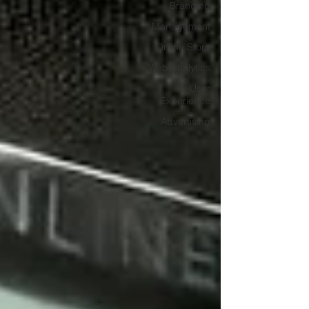
Branding
Management
Online Store
Web Analytics
User
Experience
Advertising