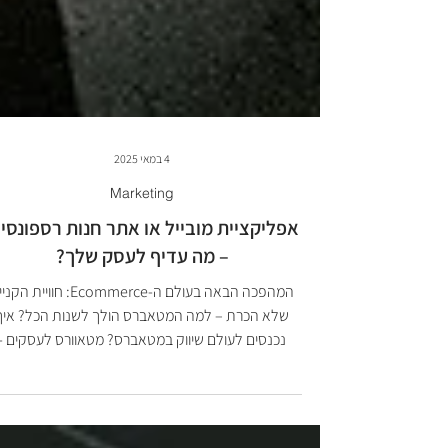
4 במאי 2025
Marketing
אפליקציית מובייל או אתר חנות רספונסיב
– מה עדיף לעסק שלך?
המהפכה הבאה בעולם ה-Ecommerce: חוויית ה
שלא הכרת – למה המטאברס הולך לשנות הכל? איך
נכנסים לעולם שיווק במטאברס? מטאוורס לעסקים -